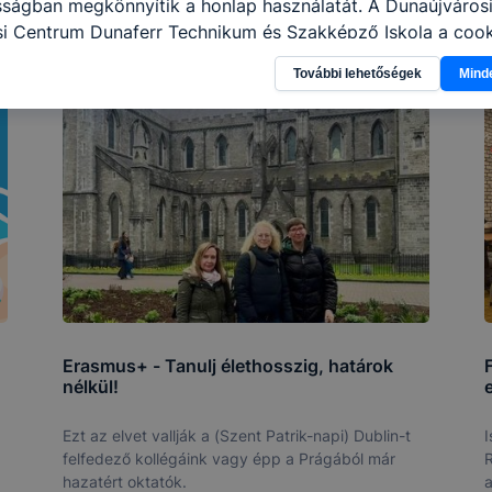
sságban megkönnyítik a honlap használatát. A Dunaújváros
i Centrum Dunaferr Technikum és Szakképző Iskola a cook
élokból használja: információ gyűjtése azzal kapcsolatba
További lehetőségek
Mind
n a honlapot -annak felmérésével, hogy a honlap melyik rés
vagy használja leginkább, így megtudhatjuk, hogyan biztos
lhasználói élményt, ha ismét meglátogatja oldalunkat, hon
. Hogyan ellenőrizheti és hogyan tudja kikapcsolni a cookie
rn böngésző engedélyezi a cookie-k beállításának a válto
ngésző alapértelmezettként automatikusan elfogadja a coo
ban megváltoztathatók. Felhívjuk figyelmét, hogy mivel a c
apunk használhatóságának és folyamatainak megkönnyítése
tele, a cookie-k alkalmazásának megakadályozása vagy törl
t, hogy felhasználóink nem lesznek képesek honlapunk fun
 használatára, vagy a honlap a tervezettől eltérően fog műk
Erasmus+ - Tanulj élethosszig, határok
ben.
nélkül!
Ezt az elvet vallják a (Szent Patrik-napi) Dublin-t
I
felfedező kollégáink vagy épp a Prágából már
R
hazatért oktatók.
a