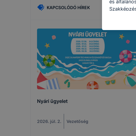
és általáno
KAPCSOLÓDÓ HÍREK
Szakképzés
következő c
használja Ö
látogatja, 
még jobb fe
fejlesztése
Minden mode
legtöbb bö
ezek általá
célja honl
lehetővé té
előfordulha
teljes körű
Nyári ügyelet
böngészőjé
2026. júl. 2.
Vezetőség