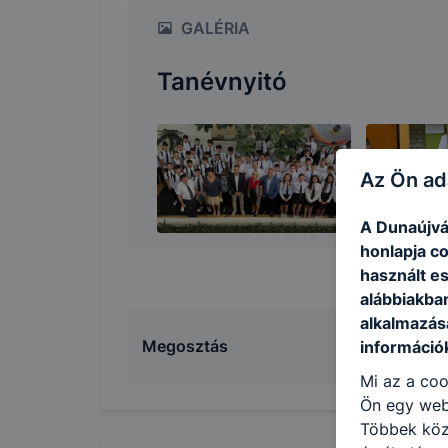
GALÉRIA
Tanévnyitó
Az Ön ad
A Dunaújvá
honlapja c
használt e
alábbiakba
alkalmazásá
Megosztás
információ
Mi az a coo
Ön egy web
Többek közö