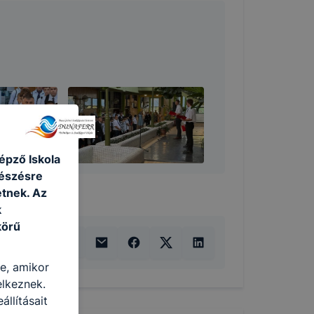
épző Iskola
gészésre
tnek. Az
k
körű
re, amikor
elkeznek.
llításait