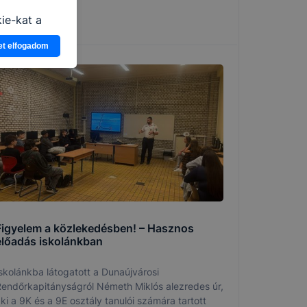
i
ie-kat a
n, hogyan
et elfogadom
zeit
ítsunk Önnek
lap
-kat?
ztatását. A
kie-kat, de
ookie-k
 vagy
ése által
kcióinak
ödni
Figyelem a közlekedésben! – Hasznos
előadás iskolánkban
skolánkba látogatott a Dunaújvárosi
endőrkapitányságról Németh Miklós alezredes úr,
ki a 9K és a 9E osztály tanulói számára tartott