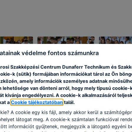
atainak védelme fontos számunkra
rosi Szakképzési Centrum Dunaferr Technikum és Szakk
ookie-k (sütik) formájában információkat tárol az Ön bön
szközén, amely információk személyes adatnak minősülhe
n lehetősége van dönteni arról, hogy mely típusú cookie-
t kívánja engedélyezni. A cookie-k alkalmazásáról teljes
kat a
Cookie tájékoztatóban
talál.
kie? A cookie egy kis fájl, amely akkor kerül a számítógép
helyet látogat meg. A cookie-k számtalan funkcióval rend
tt információt gyűjtenek, megjegyzik a látogató egyéni beá