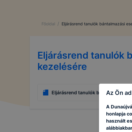
/
Főoldal
Eljárásrend tanulók bántalmazási es
Eljárásrend tanulók 
kezelésére
Az Ön ad
Eljárásrend tanulók bántalmazási es
A Dunaújvá
honlapja c
használt e
alábbiakba