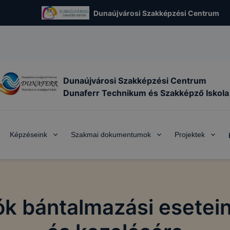
Dunaújvárosi Szakképzési Centrum
Dunaújvárosi Szakképzési Centrum
Dunaferr Technikum és Szakképző Iskola
Képzéseink
Szakmai dokumentumok
Projektek
ók bántalmazási esetei