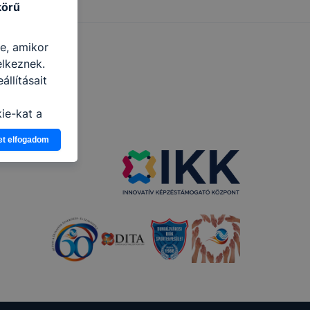
körű
re, amikor
elkeznek.
llításait
i
ie-kat a
n, hogyan
et elfogadom
zeit
ítsunk Önnek
lap
-kat?
ztatását. A
kie-kat, de
ookie-k
 vagy
ése által
kcióinak