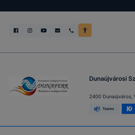
teljes körű
böngészőjé
Dunaújvárosi S
2400 Dunaújváros, 
Teams