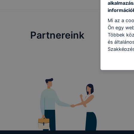
alkalmazásá
információ
Mi az a coo
Ön egy web
Partnereink
Többek közö
és általáno
Szakképzés
következő c
használja Ö
látogatja, 
még jobb fe
fejlesztése
Minden mode
legtöbb bö
ezek általá
célja honl
lehetővé té
előfordulha