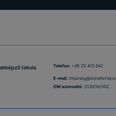
ödni
Telefon:
+36 25 413 842
akképző Iskola
E-mail:
titkarsag@dunaferriskol
OM azonosító:
203034/002