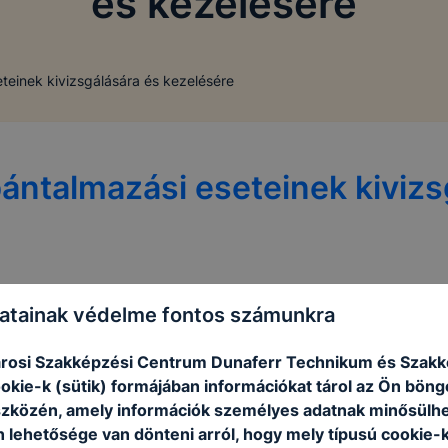
és kezelésére
eteinek kivizsgálására és kezelésére
bántalmazási eseteinek kivizs
atainak védelme fontos számunkra
eteinek kivizsgálására és kezelésére
rosi Szakképzési Centrum Dunaferr Technikum és Szakk
ookie-k (sütik) formájában információkat tárol az Ön bön
szközén, amely információk személyes adatnak minősülhe
n lehetősége van dönteni arról, hogy mely típusú cookie-