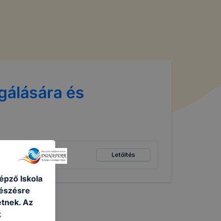
gálására és
Letöltés
épző Iskola
gészésre
tnek. Az
k