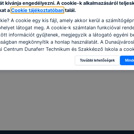
t kívánja engedélyezni. A cookie-k alkalmazásáról teljes
kat a
Cookie tájékoztatóban
talál.
kie? A cookie egy kis fájl, amely akkor kerül a számítógép
helyet látogat meg. A cookie-k számtalan funkcióval rend
tt információt gyűjtenek, megjegyzik a látogató egyéni beá
sságban megkönnyítik a honlap használatát. A Dunaújváros
i Centrum Dunaferr Technikum és Szakképző Iskola a cook
élokból használja: információ gyűjtése azzal kapcsolatba
További lehetőségek
Mind
n a honlapot -annak felmérésével, hogy a honlap melyik rés
vagy használja leginkább, így megtudhatjuk, hogyan biztos
lhasználói élményt, ha ismét meglátogatja oldalunkat, hon
. Hogyan ellenőrizheti és hogyan tudja kikapcsolni a cookie
rn böngésző engedélyezi a cookie-k beállításának a válto
ngésző alapértelmezettként automatikusan elfogadja a coo
ban megváltoztathatók. Felhívjuk figyelmét, hogy mivel a c
apunk használhatóságának és folyamatainak megkönnyítése
tele, a cookie-k alkalmazásának megakadályozása vagy törl
t, hogy felhasználóink nem lesznek képesek honlapunk fun