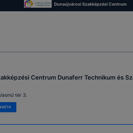
 használatára, vagy a honlap a tervezettől eltérően fog műk
Dunaújvárosi Szakképzési Centrum
ben.
zakképzési Centrum Dunaferr Technikum és Sz
Vasmű tér 3.
KRÉTA