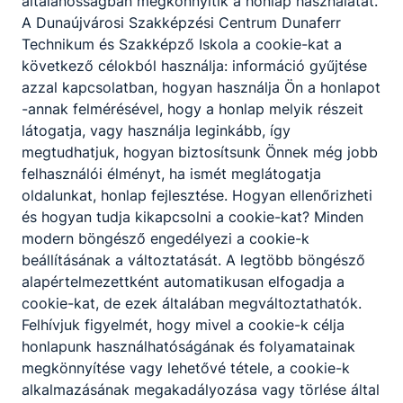
általánosságban megkönnyítik a honlap használatát.
A Dunaújvárosi Szakképzési Centrum Dunaferr
Technikum és Szakképző Iskola a cookie-kat a
következő célokból használja: információ gyűjtése
Partnereink
azzal kapcsolatban, hogyan használja Ön a honlapot
-annak felmérésével, hogy a honlap melyik részeit
látogatja, vagy használja leginkább, így
megtudhatjuk, hogyan biztosítsunk Önnek még jobb
felhasználói élményt, ha ismét meglátogatja
oldalunkat, honlap fejlesztése. Hogyan ellenőrizheti
és hogyan tudja kikapcsolni a cookie-kat? Minden
modern böngésző engedélyezi a cookie-k
beállításának a változtatását. A legtöbb böngésző
alapértelmezettként automatikusan elfogadja a
cookie-kat, de ezek általában megváltoztathatók.
Felhívjuk figyelmét, hogy mivel a cookie-k célja
honlapunk használhatóságának és folyamatainak
megkönnyítése vagy lehetővé tétele, a cookie-k
alkalmazásának megakadályozása vagy törlése által