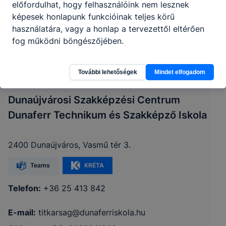
előfordulhat, hogy felhasználóink nem lesznek
képesek honlapunk funkcióinak teljes körű
használatára, vagy a honlap a tervezettől eltérően
fog működni böngészőjében.
További lehetőségek
Mindet elfogadom
Dunaújvárosi Szakképzési Centrum
Dunaferr Technikum és Szakképző Iskola
2400 Dunaújváros, Vasmű tér 3.
Teams
KRÉTA
Telefon:
+36 25 413 842
E-mail:
titkarsag@dunaferriskola.hu