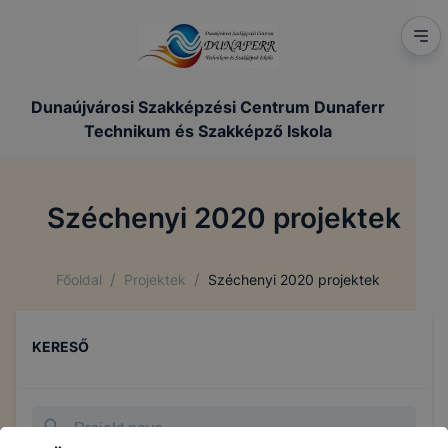
Dunaújvárosi Szakképzési Centrum Dunaferr
Technikum és Szakképző Iskola
Széchenyi 2020 projektek
/
/
Főoldal
Projektek
Széchenyi 2020 projektek
KERESŐ