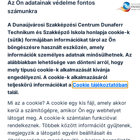
Az Ön adatainak védelme fontos
számunkra
Széchenyi 2020 projektek
A Dunaújvárosi Szakképzési Centrum Dunaferr
Technikum és Szakképző Iskola honlapja cookie-k
(sütik) formájában információkat tárol az Ön
böngészésre használt eszközén, amely
További projektjeink
információk személyes adatnak minősülhetnek. Az
alábbiakban lehetősége van dönteni arról, hogy
mely típusú cookie-k alkalmazását kívánja
engedélyezni. A cookie-k alkalmazásáról
Nincs találat
teljeskörű információkat a
Cookie tájékoztatóban
talál.
Mi az a cookie? A cookie egy kis fájl, amely akkor
kerül a számítógépre, amikor Ön egy webhelyet
látogat meg. A cookie-k számtalan funkcióval
rendelkeznek. Többek között információt gyűjtenek,
megjegyzik a látogató egyéni beállításait és