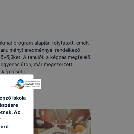
kmai program alapján folytatott, emelt
 tanulmányi eredménnyel rendelkező
 jövőjüket. A tanulók a képzés megfelelő
n egyenes úton, már megszerzett
ú képzésébe.
épző Iskola
gészésre
tnek. Az
k
körű