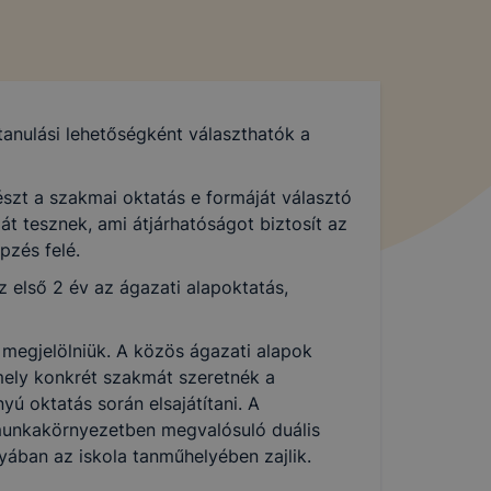
tanulási lehetőségként választhatók a
szt a szakmai oktatás e formáját választó
át tesznek, ami átjárhatóságot biztosít az
pzés felé.
 első 2 év az ágazati alapoktatás,
 megjelölniük. A közös ágazati alapok
mely konkrét szakmát szeretnék a
ú oktatás során elsajátítani. A
munkakörnyezetben megvalósuló duális
yában az iskola tanműhelyében zajlik.