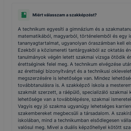
Miért válasszam a szakképzést?
A technikum egyesíti a gimnázium és a szakmatanu
matematikából, magyarból, történelemből és egy i
tananyagtartalmat, ugyanolyan óraszámban kell els
Ezekből a közismereti tantárgyakból az oktatás ére
tanulmányok végén letett szakmai vizsga ötödik ér
érettséginek felel meg. A technikum elvégzése utá
az érettségi bizonyítványt és a technikusi oklevel
megszerzésére is lehetősége van. Mindez lehetőség
továbbtanulásra is. A szakképző iskola a mesterem
szakmát szerzett, a ráépülő, specializáló szakm
lehetősége van a továbblépésre, szakmai ismerete
Vagyis egy jó szakma ugyanúgy lehetséges karrierut
szakembereket megbecsüli a társadalom. A szakir
iskolában, mind a technikumban elsődlegesen vállal
valósul meg. Mivel a duális képzőhellyel kötött s