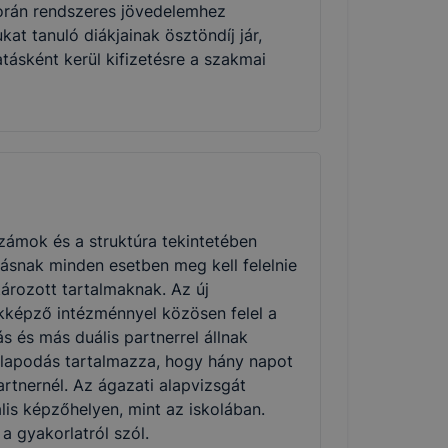
során rendszeres jövedelemhez
t tanuló diákjainak ösztöndíj jár,
ásként kerül kifizetésre a szakmai
zámok és a struktúra tekintetében
ásnak minden esetben meg kell felelnie
rozott tartalmaknak. Az új
kképző intézménnyel közösen felel a
s és más duális partnerrel állnak
állapodás tartalmazza, hogy hány napot
artnernél. Az ágazati alapvizsgát
lis képzőhelyen, mint az iskolában.
 gyakorlatról szól.