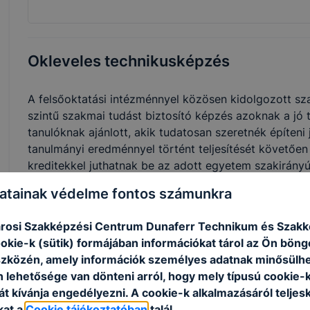
Okleveles technikusképzés
A felsőoktatási intézménnyel közösen kidolgozott sza
szintű szakmai tudást biztosító képzés azoknak a jó
tanulóknak ajánlott, akik tudatosan szeretnék építeni
tanulmányi eredménnyel történt teljesítését követőe
kreditekkel juthatnak be az adott egyetem szakirány
atainak védelme fontos számunkra
Szakmák
rosi Szakképzési Centrum Dunaferr Technikum és Szakk
ookie-k (sütik) formájában információkat tárol az Ön bön
szközén, amely információk személyes adatnak minősülhe
n lehetősége van dönteni arról, hogy mely típusú cookie-
t kívánja engedélyezni. A cookie-k alkalmazásáról teljes
kat a
Cookie tájékoztatóban
talál.