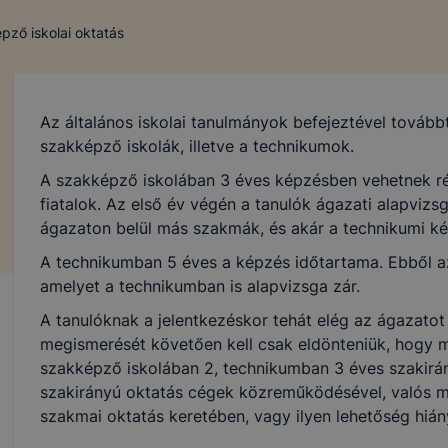
pző iskolai oktatás
Az általános iskolai tanulmányok befejeztével tovább
szakképző iskolák, illetve a technikumok.
A szakképző iskolában 3 éves képzésben vehetnek ré
fiatalok. Az első év végén a tanulók ágazati alapvizsg
ágazaton belül más szakmák, és akár a technikumi ké
A technikumban 5 éves a képzés időtartama. Ebből az
amelyet a technikumban is alapvizsga zár.
A tanulóknak a jelentkezéskor tehát elég az ágazatot
megismerését követően kell csak eldönteniük, hogy 
szakképző iskolában 2, technikumban 3 éves szakirány
szakirányú oktatás cégek közreműködésével, valós 
szakmai oktatás keretében, vagy ilyen lehetőség hián