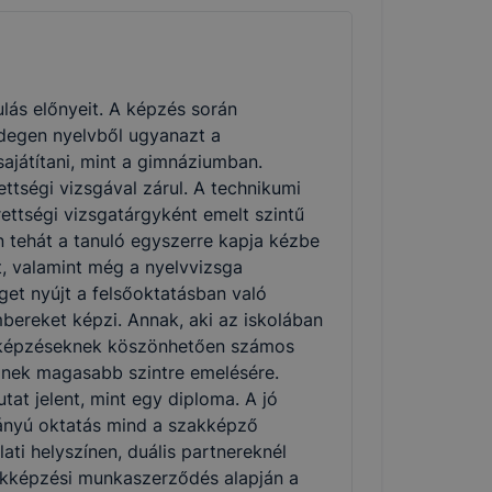
lás előnyeit. A képzés során
degen nyelvből ugyanazt a
ajátítani, mint a gimnáziumban.
ttségi vizsgával zárul. A technikumi
ettségi vizsgatárgyként emelt szintű
n tehát a tanuló egyszerre kapja kézbe
et, valamint még a nyelvvizsga
et nyújt a felsőoktatásban való
bereket képzi. Annak, aki az iskolában
ai képzéseknek köszönhetően számos
inek magasabb szintre emelésére.
at jelent, mint egy diploma. A jó
ányú oktatás mind a szakképző
ati helyszínen, duális partnereknél
zakképzési munkaszerződés alapján a