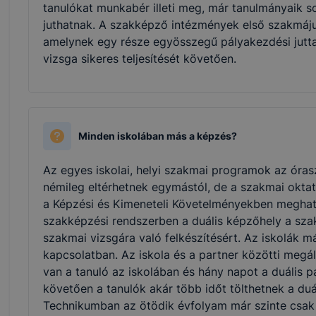
tanulókat munkabér illeti meg, már tanulmányaik 
juthatnak. A szakképző intézmények első szakmájuka
amelynek egy része egyösszegű pályakezdési juttat
vizsga sikeres teljesítését követően.
Minden iskolában más a képzés?
Az egyes iskolai, helyi szakmai programok az óras
némileg eltérhetnek egymástól, de a szakmai oktat
a Képzési és Kimeneteli Követelményekben meghatá
szakképzési rendszerben a duális képzőhely a sza
szakmai vizsgára való felkészítésért. Az iskolák má
kapcsolatban. Az iskola és a partner közötti meg
van a tanuló az iskolában és hány napot a duális p
követően a tanulók akár több időt tölthetnek a duá
Technikumban az ötödik évfolyam már szinte csak a