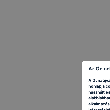
Az Ön ad
A Dunaújvá
honlapja c
használt e
alábbiakba
alkalmazásá
információ