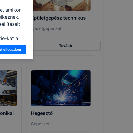
re, amikor
elkeznek.
Épületgépész technikus
llításait
Épületgépészet
i
ie-kat a
n, hogyan
Tovább
et elfogadom
zeit
ítsunk Önnek
lap
-kat?
ztatását. A
kie-kat, de
ookie-k
 vagy
ése által
onikai
Hegesztő
kcióinak
ödni
Gépészet