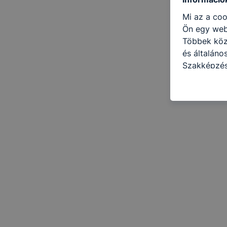
Mi az a coo
Ön egy web
Többek közö
és általáno
Szakképzés
következő c
használja Ö
látogatja, 
még jobb fe
fejlesztése
Minden mode
legtöbb bö
ezek általá
célja honl
lehetővé té
előfordulha
teljes körű
böngészőjé